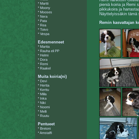
*
Martti
pieniä koiria ja Remi 
*
Moony
pikkukoira ja harrasta
*
Mooses
Näyttelyissäkin tämä s
*
Nera
*
Pata
Remin kasvattajan ko
*
Rea
*
Toivo
*
Vespa
Edesmenneet
*
Martta
*
Rauha eli PP
*
Helmi
*
Dora
*
Remi
*
Raakel
Muita koiria(ni)
*
Devi
*
Hertta
*
Kerttu
*
Milla
*
Inka
*
Niki
*
Noomi
*
Melli
*
Ruutu
Pentueet
*
Bretoni
*
Amstaffi