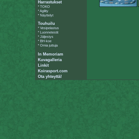
Harrastukset
*
TOKO
*
Agility
*
Näyttelyt
Touhuilu
*
Vesipelastus
*
Luonnetestit
*
Jäljestys
*
BH-koe
*
Omia juttuja
In Memoriam
Kuvagalleria
Linkit
Koirasport.com
Ota yhteyttä!