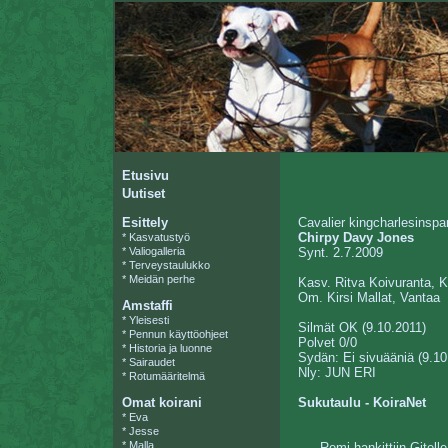
Etusivu
Uutiset
Esittely
Cavalier kingcharlesinspan
Chirpy Davy Jones
*
Kasvatustyö
*
Valiogalleria
Synt. 2.7.2009
*
Terveystaulukko
*
Meidän perhe
Kasv. Ritva Koivuranta, K
Om. Kirsi Mallat, Vantaa
Amstaffi
*
Yleisesti
Silmät OK (9.10.2011)
*
Pennun käyttöohjeet
Polvet 0/0
*
Historia ja luonne
Sydän: Ei sivuääniä (9.10
*
Sairaudet
Nly: JUN ERI
*
Rotumääritelmä
Omat koirani
Sukutaulu - KoiraNet
*
Eva
*
Jesse
*
Malla
Remi hankittiin Gitell