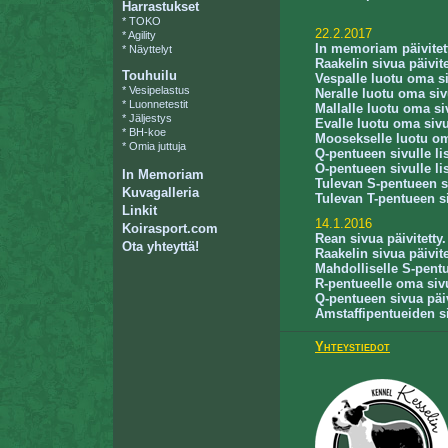
Harrastukset
*
TOKO
22.2.2017
*
Agility
In memoriam päivitet
*
Näyttelyt
Raakelin sivua päivite
Touhuilu
Vespalle luotu oma s
*
Vesipelastus
Neralle luotu oma siv
*
Luonnetestit
Mallalle luotu oma si
*
Jäljestys
Evalle luotu oma sivu
*
BH-koe
Moosekselle luotu om
*
Omia juttuja
Q-pentueen sivulle lis
O-pentueen sivulle lis
In Memoriam
Tulevan S-pentueen si
Kuvagalleria
Tulevan T-pentueen si
Linkit
14.1.2016
Koirasport.com
Rean sivua päivitetty.
Ota yhteyttä!
Raakelin sivua päivite
Mahdolliselle S-pentu
R-pentueelle oma siv
Q-pentueen sivua päiv
Amstaffipentueiden siv
Yhteystiedot