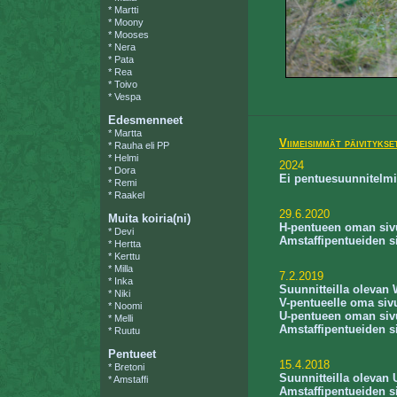
*
Martti
*
Moony
*
Mooses
*
Nera
*
Pata
*
Rea
*
Toivo
*
Vespa
Edesmenneet
*
Martta
Viimeisimmät päivitykse
*
Rauha eli PP
*
Helmi
2024
*
Dora
Ei pentuesuunnitelmia
*
Remi
*
Raakel
29.6.2020
Muita koiria(ni)
H-pentueen oman sivu
*
Devi
Amstaffipentueiden si
*
Hertta
*
Kerttu
*
Milla
7.2.2019
*
Inka
Suunnitteilla olevan 
*
Niki
V-pentueelle oma siv
*
Noomi
U-pentueen oman sivun
*
Melli
Amstaffipentueiden si
*
Ruutu
Pentueet
15.4.2018
*
Bretoni
Suunnitteilla olevan 
*
Amstaffi
Amstaffipentueiden si