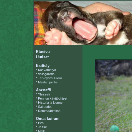
Etusivu
Uutiset
Esittely
*
Kasvatustyö
*
Valiogalleria
*
Terveystaulukko
*
Meidän perhe
Amstaffi
*
Yleisesti
*
Pennun käyttöohjeet
*
Historia ja luonne
*
Sairaudet
*
Rotumääritelmä
Omat koirani
*
Eva
*
Jesse
*
Malla